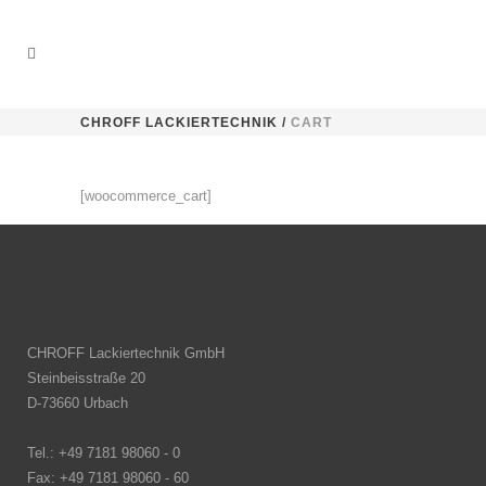
CHROFF LACKIERTECHNIK
/
CART
[woocommerce_cart]
CHROFF Lackiertechnik GmbH
Steinbeisstraße 20
D-73660 Urbach
Tel.: +49 7181 98060 - 0
Fax: +49 7181 98060 - 60