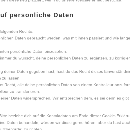
den diese neu platziert, wenn du unsere Website erneut besuchst.
auf persönliche Daten
 folgenden Rechte:
nlichen Daten gebraucht werden, was mit ihnen passiert und wie lang
nnten persönliche Daten einzusehen.
 immer du wünscht, deine persönlichen Daten zu ergänzen, zu korrigie
ng deiner Daten gegeben hast, hast du das Recht dieses Einverständni
 zu lassen.
as Recht, alle deine persönlichen Daten von einem Kontrolleur anzufor
leur zu transferieren.
deiner Daten widersprechen. Wir entsprechen dem, es sei denn es gibt
Bitte beziehe dich auf die Kontaktdaten am Ende dieser Cookie-Erkläru
ine Daten behandeln, würden wir diese gerne hören, aber du hast auc
utzbehörde) zu richten.