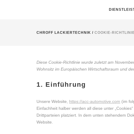
DIENSTLEI
CHROFF LACKIERTECHNIK
/
COOKIE-RICHTLINIE
Diese Cookie-Richtlinie wurde zuletzt am November 
Wohnsitz im Europäischen Wirtschaftsraum und de
1. Einführung
Unsere Website,
https://acc-automotive.com
(im fo
Einfachheit halber werden all diese unter „Cooki
Drittparteien platziert. In dem unten stehendem D
Website.