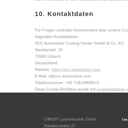
10. Kontaktdaten
Für Fragen und/oder Kommentare über unsere Cookie
folgenden Kontaktdaten:
ACC Automotive Coating Center GmbH & Co. KG
Steinbeisstr. 20
73660 Urbach
Deutschland
Website:
https://acc-automotive.com
E-Mail:
it@
acc-automotive.com
Telefonnummer: +49 7181/98060-0
Diese Cookie-Richtlinie wurde mit
cookiedatabase.
CHROFF Lackiertechnik GmbH
Im
Steinbeisstraße 20