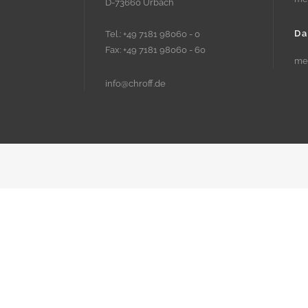
D-73660 Urbach
Da
Tel.: +49 7181 98060 - 0
Fax: +49 7181 98060 - 60
me
info@chroff.de