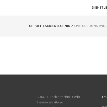
DIENSTL
CHROFF LACKIERTECHNIK
/
FIVE COLUMNS WID
CHROFF Lackiertechnik GmbH
Im
Steinbeisstraße 20
me